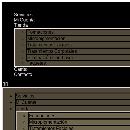
Ir
al
Servicios
contenido
Mi Cuenta
Tienda
Formaciones
Micropigmentación
Tratamientos Faciales
Tratamientos Corporales
Eliminación Con Láser
Paquetes
Carrito
Contacto
Servicios
Mi Cuenta
Tienda
Formaciones
Micropigmentación
Tratamientos Faciales