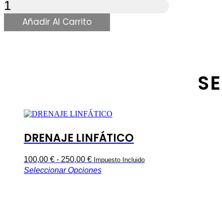
LIPOLASER
BONO
10
Añadir Al Carrito
SESIONES
cantidad
S
DRENAJE LINFÁTICO
Rango
100,00
€
-
250,00
€
Impuesto Incluido
Este
Seleccionar Opciones
de
producto
precios:
tiene
desde
múltiples
variantes.
100,00 €
Las
hasta