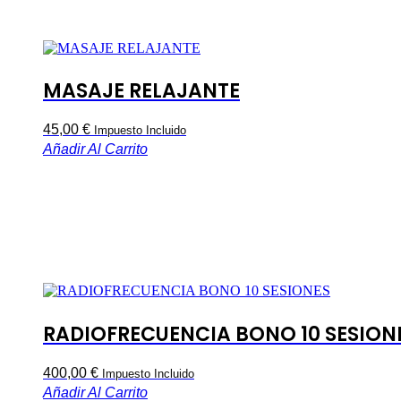
opciones
250,00 €
se
pueden
elegir
en
la
MASAJE RELAJANTE
página
de
45,00
€
producto
Impuesto Incluido
Añadir Al Carrito
RADIOFRECUENCIA BONO 10 SESION
400,00
€
Impuesto Incluido
Añadir Al Carrito