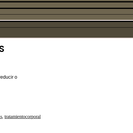
S
reducir o
is
,
tratamientocorporal